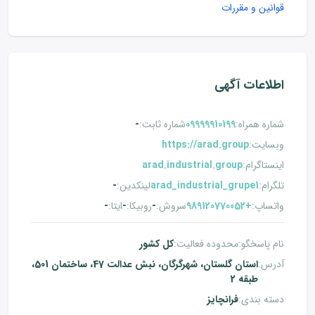
قوانین و مقررات
اطلاعات آگهی
شماره همراه
:
09999910199
شماره ثابت
:
-
وبسایت
:
https://arad.group
اینستاگرام
:
arad.industrial.group
تلگرام
:
arad_industrial_grupe1
لینکدین
:
-
واتساپ
:
+989120770052
سروش
:
-
روبیکا
:
-
ایتا
:
-
نام پاسخگو
:
محدوده فعالیت
:
کل کشور
آدرس
:
استان گلستان، شهرگرگان، نبش عدالت 47، ساختمان 501،
طبقه 2
دسته بندی
:
فرانچایز