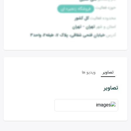
حوزه فعالیت
:
فروشگاه زنجیره ای
محدوده فعالیت
:
کل کشور
استان و شهر
:
تهران
-
تهران
آدرس
:
خیابان فتحی شقاقی، پلاک 7، طبقه2، واحد3
تصاویر
ویدیو ها
تصاویر