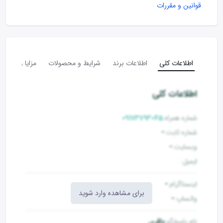
قوانین و مقررات
اطلاعات کلی
اطلاعات برند
شرایط و محصولات
مزایا و شرایط
اطلاعات کلی
شماره همراه
:
09173793045
شماره ثابت
:
-
وبسایت
:
-
ایمیل
:
اینستاگرام
:
-
برای مشاهده وارد شوید
واتساپ
:
-
نام پاسخگو
:
باقری