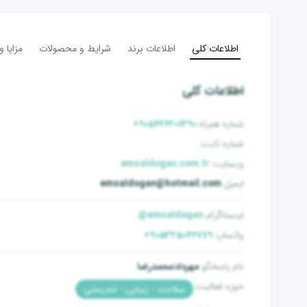
اطلاعات کلی
اطلاعات برند
شرایط و محصولات
مزایا 
اطلاعات کلی
شماره همراه
:
905426201390+
شماره ثابت
:
وبسایت
:
emsaldogan.com.tr
ایمیل
:
emsaldogan@hotmail.com
اینستاگرام
:
emsaldogan@
واتساپ
:
905325046779+
نام پاسخگو
:
مهردادمحمدرضا
حوزه فعالیت
:
سلامت - زیبایی - تندرستی