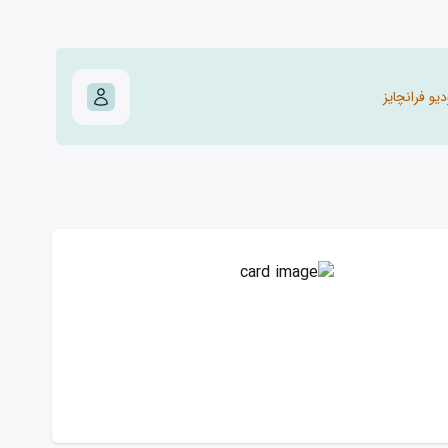
یو فرانچایز